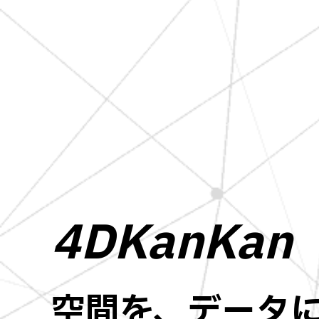
4DKanKan
空間を、データ